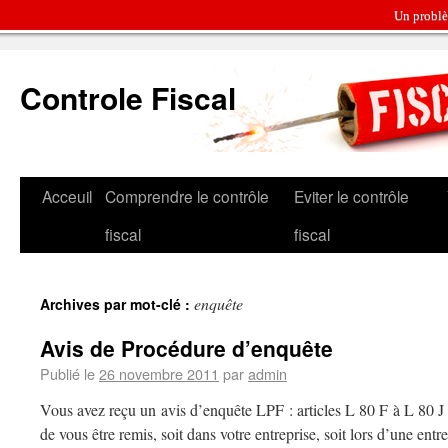
Un problè
Controle Fiscal
Acceuil
Comprendre le contrôle
Eviter le contrôle
fiscal
fiscal
enquête
Archives par mot-clé :
Avis de Procédure d’enquête
Publié le
26 novembre 2011
par
admin
Vous avez reçu un avis d’enquête LPF : articles L 80 F à L 80 J S
de vous être remis, soit dans votre entreprise, soit lors d’une en