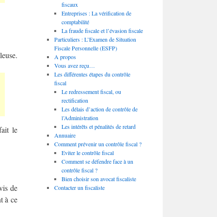
fiscaux
Entreprises : La vérification de
comptabilité
La fraude fiscale et l’évasion fiscale
Particuliers : L’Examen de Situation
Fiscale Personnelle (ESFP)
leuse.
A propos
Vous avez reçu…
Les différentes étapes du contrôle
fiscal
Le redressement fiscal, ou
rectification
Les délais d’action de contrôle de
l’Administration
Les intérêts et pénalités de retard
ait le
Annuaire
Comment prévenir un contrôle fiscal ?
Eviter le contrôle fiscal
Comment se défendre face à un
contrôle fiscal ?
Bien choisir son avocat fiscaliste
vis de
Contacter un fiscaliste
t à ce