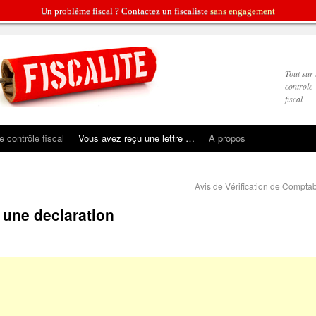
Un problème fiscal ? Contactez un fiscaliste
sans engagement
Tout sur 
controle
fiscal
le contrôle fiscal
Vous avez reçu une lettre …
A propos
Avis de Vérification de Comptab
une declaration