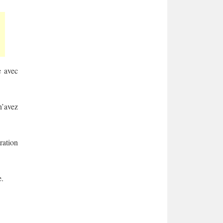
e avec
n’avez
ration
e.