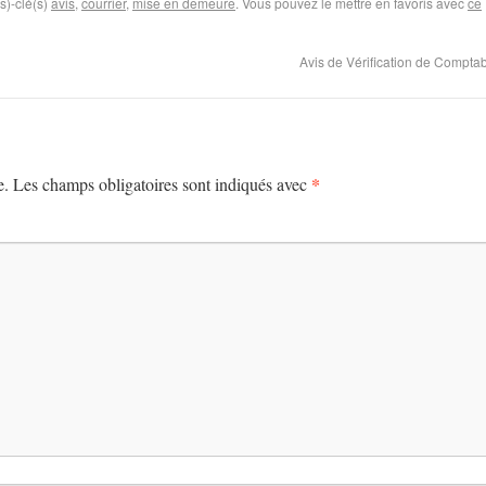
s)-clé(s)
avis
,
courrier
,
mise en demeure
. Vous pouvez le mettre en favoris avec
ce
Avis de Vérification de Comptab
*
e.
Les champs obligatoires sont indiqués avec