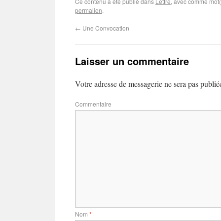
Ce contenu a été publié dans
Lettre
, avec comme mot(
permalien
.
←
Une Convocation
Laisser un commentaire
Votre adresse de messagerie ne sera pas publié
Commentaire
Nom
*