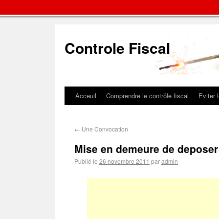
Controle Fiscal
Acceuil
Comprendre le contrôle fiscal
Eviter 
←
Une Convocation
Mise en demeure de deposer 
Publié le
26 novembre 2011
par
admin