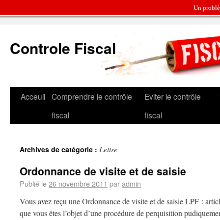
Un problè
Controle Fiscal
Acceuil
Comprendre le contrôle
Eviter le contrôle
fiscal
fiscal
Lettre
Archives de catégorie :
Ordonnance de visite et de saisie
Publié le
26 novembre 2011
par
admin
Vous avez reçu une Ordonnance de visite et de saisie LPF : artic
que vous êtes l’objet d’une procédure de perquisition pudiquem