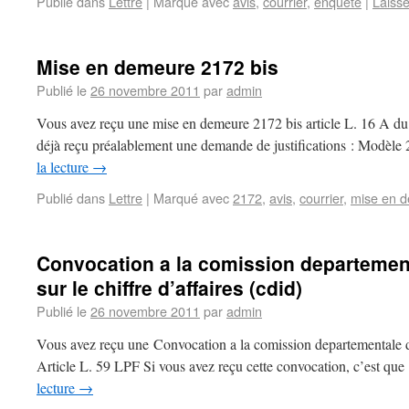
Publié dans
Lettre
|
Marqué avec
avis
,
courrier
,
enquête
|
Laiss
Mise en demeure 2172 bis
Publié le
26 novembre 2011
par
admin
Vous avez reçu une mise en demeure 2172 bis article L. 16 A du 
déjà reçu préalablement une demande de justifications : Modèle 
la lecture
→
Publié dans
Lettre
|
Marqué avec
2172
,
avis
,
courrier
,
mise en 
Convocation a la comission departement
sur le chiffre d’affaires (cdid)
Publié le
26 novembre 2011
par
admin
Vous avez reçu une Convocation a la comission departementale des 
Article L. 59 LPF Si vous avez reçu cette convocation, c’est que :
lecture
→