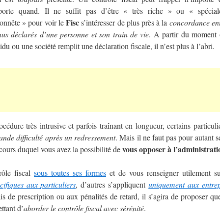
porte quand. Il ne suffit pas d’être « très riche » ou « spécia
Fisc
onnête » pour voir le
s’intéresser de plus près à la
concordance ent
nus déclarés d’une personne et son train de vie
. A partir du moment
idu ou une société remplit une déclaration fiscale, il n’est plus à l’abri.
cédure très intrusive et parfois traînant en longueur, certains particuli
nde difficulté après un redressement
. Mais il ne faut pas pour autant s
vous opposer à l’administrati
cours duquel vous avez la possibilité de
rôle fiscal
sous toutes ses formes
et de vous renseigner utilement s
cifiques aux particuliers
, d’autres s’appliquent
uniquement aux entrep
is de prescription ou aux pénalités de retard, il s’agira de proposer qu
ttant d’
aborder le contrôle fiscal avec sérénité
.