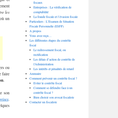
fiscaux
lement
Entreprises : La vérification de
re les
comptabilité
La fraude fiscale et l’évasion fiscale
 où un
Particuliers : L’Examen de Situation
Fiscale Personnelle (ESFP)
A propos
Vous avez reçu…
Les différentes étapes du contrôle
fiscal
Le redressement fiscal, ou
rectification
Les délais d’action de contrôle de
l’Administration
ers ou
Les intérêts et pénalités de retard
e faire
Annuaire
Comment prévenir un contrôle fiscal ?
on
.
Eviter le contrôle fiscal
Comment se défendre face à un
ur son
contrôle fiscal ?
Bien choisir son avocat fiscaliste
rises
.
Contacter un fiscaliste
elques