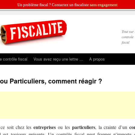
Un problème fiscal ? Contactez un fiscaliste
sans engagement
Tout sur 
controle
fiscal
le contrôle fiscal
Vous avez reçu une lettre …
A propos
 ou Particuliers, comment réagir ?
entreprises
particuliers
co
ce soit chez les
ou les
, la crainte d’un
l
est toujours présente. Un contrôle fiscal peut frapper n’importe 