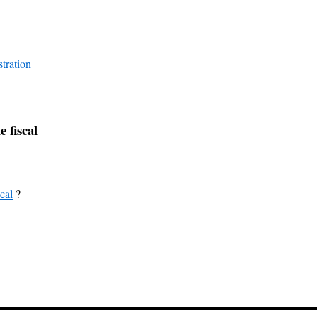
stration
e fiscal
cal
?